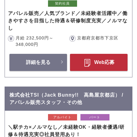
契約社員
アパレル販売／人気ブランド／未経験者活躍中／働
きやすさを目指した待遇＆研修制度充実／ノルマな
し
月給 232,500円～
京都府京都市下京区
348,000円
詳細を見る
Web応募
株式会社TSI（Jack Bunny!! 高島屋京都店） /
アパレル販売スタッフ・その他
アルバイト
パート
＼駅チカ×ノルマなし／未経験OK・経験者優遇/研
修＆待遇充実◎社員登用あり！