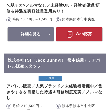
＼駅チカ×ノルマなし／未経験OK・経験者優遇/研
修＆待遇充実◎社員登用あり！
時給 1,040円～1,500円
熊本県熊本市中央区
詳細を見る
Web応募
株式会社TSI（Jack Bunny!! 熊本鶴屋） / アパ
レル販売スタッフ
正社員
アパレル販売／人気ブランド／未経験者活躍中／働
きやすさを目指した待遇＆研修制度充実／ノルマな
し
月給 219,500円～
熊本県熊本市中央区