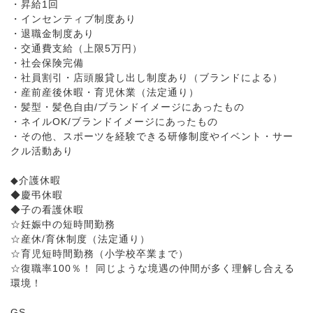
・昇給1回
・インセンティブ制度あり
・退職金制度あり
・交通費支給（上限5万円）
・社会保険完備
・社員割引・店頭服貸し出し制度あり（ブランドによる）
・産前産後休暇・育児休業（法定通り）
・髪型・髪色自由/ブランドイメージにあったもの
・ネイルOK/ブランドイメージにあったもの
・その他、スポーツを経験できる研修制度やイベント・サー
クル活動あり
◆介護休暇
◆慶弔休暇
◆子の看護休暇
☆妊娠中の短時間勤務
☆産休/育休制度（法定通り）
☆育児短時間勤務（小学校卒業まで）
☆復職率100％！ 同じような境遇の仲間が多く理解し合える
環境！
GS