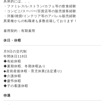
具体的には、、、
・ファミレス/レストラン/カフェ等の飲食経験
・コンビニ/スーパー/百貨店等の販売接客経験
・洋服/雑貨/インテリア等のアパレル販売経験
異業種からの転職者も多数在籍しております！
雇用契約：有期雇用
休日・休暇
月9日の交代制
年間休日118日
◆有給休暇
◆夏期休暇、冬期休暇あり
◆産前産後休暇・育児休業(法定通り)
◆介護休暇
◆慶弔休暇
◆子の看護休暇
待遇