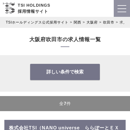
TSI HOLDINGS
採用情報サイト
TSIホールディングス公式採用サイト
関西
大阪府
吹田市
求人
大阪府吹田市の求人情報一覧
詳しい条件で検索
全
7
件
株式会社TSI（NANO universe ららぽーとＥＸ