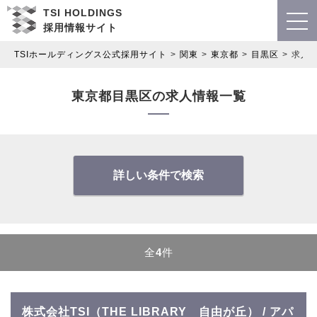
TSI HOLDINGS
採用情報サイト
TSIホールディングス公式採用サイト
関東
東京都
目黒区
求人
東京都目黒区の求人情報一覧
詳しい条件で検索
全
4
件
株式会社TSI（THE LIBRARY 自由が丘） / アパ