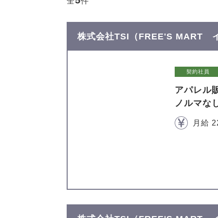
5
全
件
株式会社TSI（FREE'S MAR
契約社員
アパレル
ノルマな
月給 2