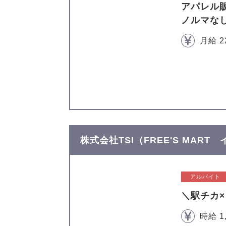
アパレル
ノルマな
月給 2
株式会社TSI（FREE'S MAR
アルバイト
＼駅チカ
時給 1