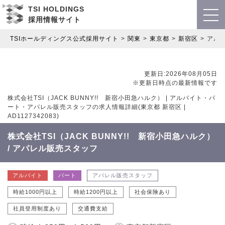
TSI HOLDINGS
採用情報サイト
TSIホールディングス公式採用サイト
関東
東京都
新宿区
アル
更新日:2026年08月05日
※更新日時点の最新情報です
株式会社TSI（JACK BUNNY!! 新宿小田急ハルク） | アルバイト・パ
ート・アパレル販売スタッフの求人情報詳細(東京都 新宿区 |
AD1127342083)
株式会社TSI（JACK BUNNY!! 新宿小田急ハルク）
/ アパレル販売スタッフ
アルバイト
パート
アパレル販売スタッフ
時給1000円以上
時給1200円以上
社会保険あり
社員登用制度あり
交通費支給