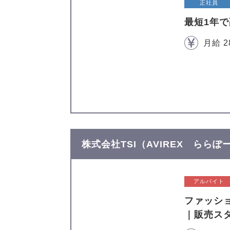
正社員
最短1年
月給 2
株式会社TSI（AVIREX らら
アルバイト
ファッシ
｜販売ス