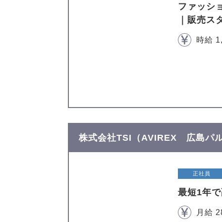
ファッシ
｜販売ス
時給 1
株式会社TSI（AVIREX 広島パ
正社員
最短1年
月給 2