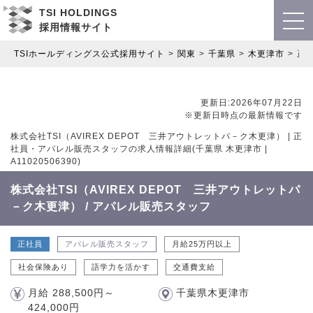
TSI HOLDINGS
採用情報サイト
TSIホールディングス公式採用サイト
関東
千葉県
木更津市
正
更新日:2026年07月22日
※更新日時点の最新情報です
株式会社TSI（AVIREX DEPOT 三井アウトレットパ－ク木更津） | 正
社員・アパレル販売スタッフの求人情報詳細(千葉県 木更津市 |
A11020506390)
株式会社TSI（AVIREX DEPOT 三井アウトレットパ
－ク木更津） / アパレル販売スタッフ
正社員
アパレル販売スタッフ
月給25万円以上
社会保険あり
語学力を活かす
交通費支給
月給 288,500円～
千葉県木更津市
424,000円