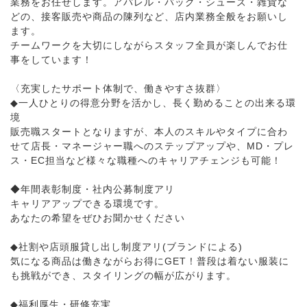
業務をお任せします。アパレル・バッグ・シューズ・雑貨な
どの、接客販売や商品の陳列など、店内業務全般をお願いし
ます。
チームワークを大切にしながらスタッフ全員が楽しんでお仕
事をしています！
〈充実したサポート体制で、働きやすさ抜群〉
◆一人ひとりの得意分野を活かし、長く勤めることの出来る環
境
販売職スタートとなりますが、本人のスキルやタイプに合わ
せて店長・マネージャー職へのステップアップや、MD・プレ
ス・EC担当など様々な職種へのキャリアチェンジも可能！
◆年間表彰制度・社内公募制度アリ
キャリアアップできる環境です。
あなたの希望をぜひお聞かせください
◆社割や店頭服貸し出し制度アリ(ブランドによる)
気になる商品は働きながらお得にGET！普段は着ない服装に
も挑戦ができ、スタイリングの幅が広がります。
◆福利厚生・研修充実