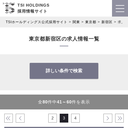
TSI HOLDINGS
採用情報サイト
TSIホールディングス公式採用サイト
関東
東京都
新宿区
求人
東京都新宿区の求人情報一覧
詳しい条件で検索
全
80
件中
41～60
件を表示
«
‹
2
3
4
›
»