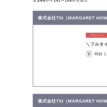
149
全
件中
141～149
件を表示
株式会社TSI（MARGARET H
アルバイト
＼フルタ
時給 1
株式会社TSI（MARGARET H