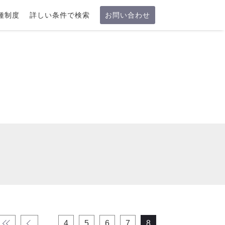
種制度
詳しい条件で検索
お問い合わせ
«
‹
4
5
6
7
8