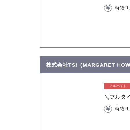
時給 1
株式会社TSI（MARGARET H
アルバイト
＼フルタ
時給 1