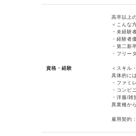
高卒以上
＜こんな
・未経験
・経験者
・第二新
・フリー
資格・経験
＜スキル
具体的に
・ファミレ
・コンビニ
・洋服/雑
異業種か
雇用契約