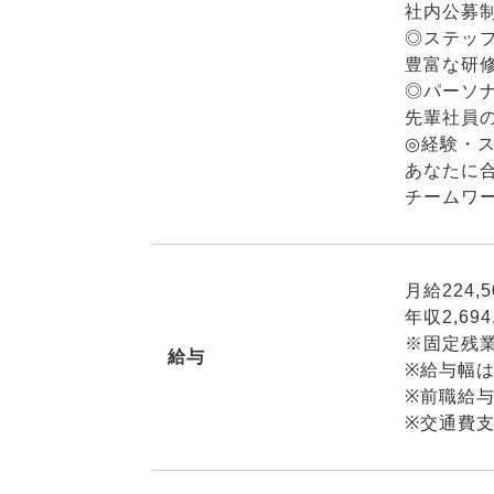
社内公募
◎ステッ
豊富な研
◎パーソ
先輩社員
◎経験・
あなたに
チームワ
月給224,5
年収2,694
※固定残業
給与
※給与幅
※前職給
※交通費