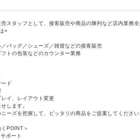
販売スタッフとして、接客販売や商品の陳列など店内業務全
は>
ル／バッグ／シューズ／雑貨などの接客販売
ギフトの包装などのカウンター業務
し
ヤード
理
プレイ、レイアウト変更
任せします。
のニーズを把握して、ピッタリの商品をご提案してください
くPOINT＞
アサポート