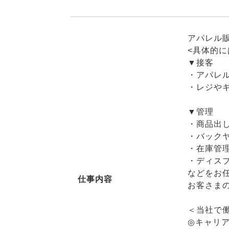
アパレル
<具体的に
▼接客
・アパレ
・レジや
▼管理
・商品出
・バック
・在庫管
・ディス
などをお
仕事内容
お客さま
＜当社で働
◎キャリ