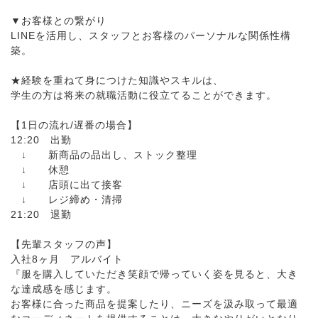
▼お客様との繋がり
LINEを活用し、スタッフとお客様のパーソナルな関係性構
築。
★経験を重ねて身につけた知識やスキルは、
学生の方は将来の就職活動に役立てることができます。
【1日の流れ/遅番の場合】
12:20 出勤
↓ 新商品の品出し、ストック整理
↓ 休憩
↓ 店頭に出て接客
↓ レジ締め・清掃
21:20 退勤
【先輩スタッフの声】
入社8ヶ月 アルバイト
『服を購入していただき笑顔で帰っていく姿を見ると、大き
な達成感を感じます。
お客様に合った商品を提案したり、ニーズを汲み取って最適