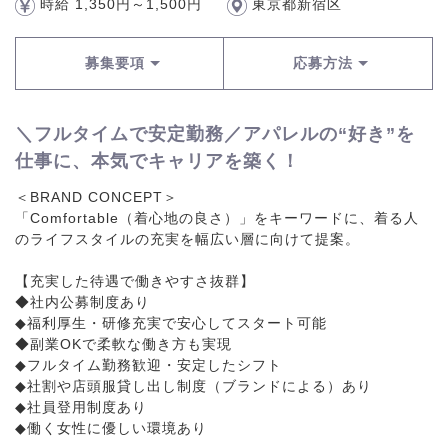
時給 1,350円～1,500円
東京都新宿区
募集要項
応募方法
＼フルタイムで安定勤務／アパレルの“好き”を
仕事に、本気でキャリアを築く！
＜BRAND CONCEPT＞
「Comfortable（着心地の良さ）」をキーワードに、着る人
のライフスタイルの充実を幅広い層に向けて提案。
【充実した待遇で働きやすさ抜群】
◆社内公募制度あり
◆福利厚生・研修充実で安心してスタート可能
◆副業OKで柔軟な働き方も実現
◆フルタイム勤務歓迎・安定したシフト
◆社割や店頭服貸し出し制度（ブランドによる）あり
◆社員登用制度あり
◆働く女性に優しい環境あり