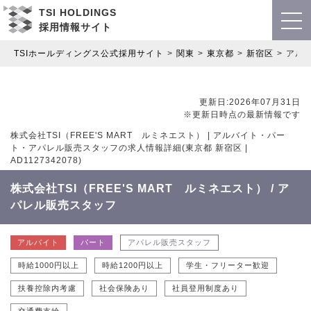
TSI HOLDINGS
採用情報サイト
TSIホールディングス公式採用サイト
関東
東京都
新宿区
アル
更新日:2026年07月31日
※更新日時点の最新情報です
株式会社TSI（FREE'S MART ルミネエスト） | アルバイト・パー
ト・アパレル販売スタッフの求人情報詳細(東京都 新宿区 |
AD1127342078)
株式会社TSI（FREE'S MART ルミネエスト） / ア
パレル販売スタッフ
アルバイト
パート
アパレル販売スタッフ
時給1000円以上
時給1200円以上
学生・フリーター歓迎
扶養控除内考慮
社会保険あり
社員登用制度あり