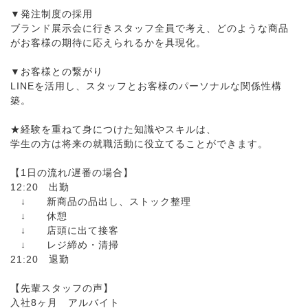
▼発注制度の採用
ブランド展示会に行きスタッフ全員で考え、どのような商品
がお客様の期待に応えられるかを具現化。
▼お客様との繋がり
LINEを活用し、スタッフとお客様のパーソナルな関係性構
築。
★経験を重ねて身につけた知識やスキルは、
学生の方は将来の就職活動に役立てることができます。
【1日の流れ/遅番の場合】
12:20 出勤
↓ 新商品の品出し、ストック整理
↓ 休憩
↓ 店頭に出て接客
↓ レジ締め・清掃
21:20 退勤
【先輩スタッフの声】
入社8ヶ月 アルバイト