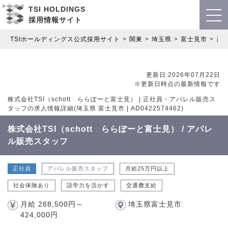
TSI HOLDINGS
採用情報サイト
TSIホールディングス公式採用サイト
関東
埼玉県
富士見市
正
更新日:2026年07月22日
※更新日時点の最新情報です
株式会社TSI（schott ららぽーと富士見） | 正社員・アパレル販売ス
タッフの求人情報詳細(埼玉県 富士見市 | AD0422574462)
株式会社TSI（schott ららぽーと富士見） / アパレ
ル販売スタッフ
正社員
アパレル販売スタッフ
月給25万円以上
社会保険あり
語学力を活かす
交通費支給
月給 288,500円～
埼玉県富士見市
424,000円