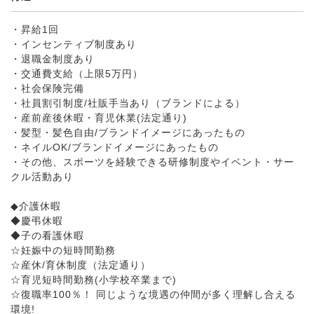
・昇給1回
・インセンティブ制度あり
・退職金制度あり
・交通費支給（上限5万円）
・社会保険完備
・社員割引制度/社販手当あり（ブランドによる）
・産前産後休暇・育児休業(法定通り)
・髪型・髪色自由/ブランドイメージにあったもの
・ネイルOK/ブランドイメージにあったもの
・その他、スポーツを経験できる研修制度やイベント・サー
クル活動あり
◆介護休暇
◆慶弔休暇
◆子の看護休暇
☆妊娠中の短時間勤務
☆産休/育休制度（法定通り）
☆育児短時間勤務(小学校卒業まで)
☆復職率100％！ 同じような境遇の仲間が多く理解し合える
環境!