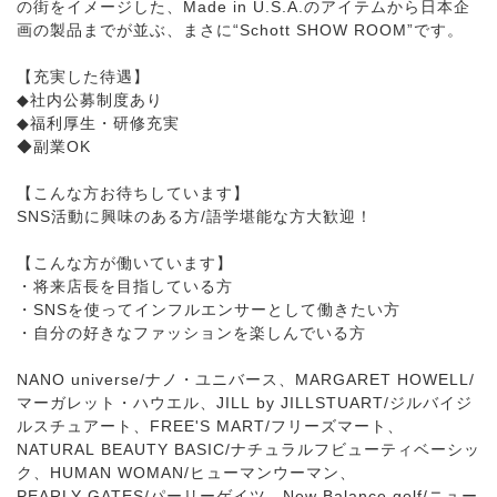
の街をイメージした、Made in U.S.A.のアイテムから日本企
画の製品までが並ぶ、まさに“Schott SHOW ROOM”です。
【充実した待遇】
◆社内公募制度あり
◆福利厚生・研修充実
◆副業OK
【こんな方お待ちしています】
SNS活動に興味のある方/語学堪能な方大歓迎！
【こんな方が働いています】
・将来店長を目指している方
・SNSを使ってインフルエンサーとして働きたい方
・自分の好きなファッションを楽しんでいる方
NANO universe/ナノ・ユニバース、MARGARET HOWELL/
マーガレット・ハウエル、JILL by JILLSTUART/ジルバイジ
ルスチュアート、FREE'S MART/フリーズマート、
NATURAL BEAUTY BASIC/ナチュラルフビューティベーシッ
ク、HUMAN WOMAN/ヒューマンウーマン、
PEARLY GATES/パーリーゲイツ、New Balance golf/ニュー