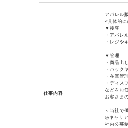
アパレル
<具体的に
▼接客
・アパレ
・レジや
▼管理
・商品出
・バック
・在庫管
・ディス
などをお
仕事内容
お客さま
＜当社で働
◎キャリ
社内公募