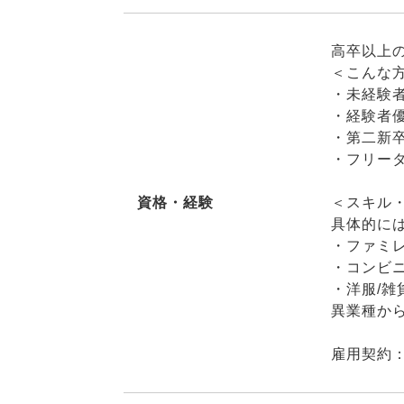
高卒以上
＜こんな
・未経験
・経験者
・第二新
・フリー
資格・経験
＜スキル
具体的に
・ファミレ
・コンビニ
・洋服/雑
異業種か
雇用契約