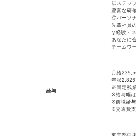
◎ステッ
豊富な研
◎パーソ
先輩社員
◎経験・
あなたに
チームワ
月給235,5
年収2,826
※固定残業
給与
※給与幅
※前職給
※交通費
東京都中央区