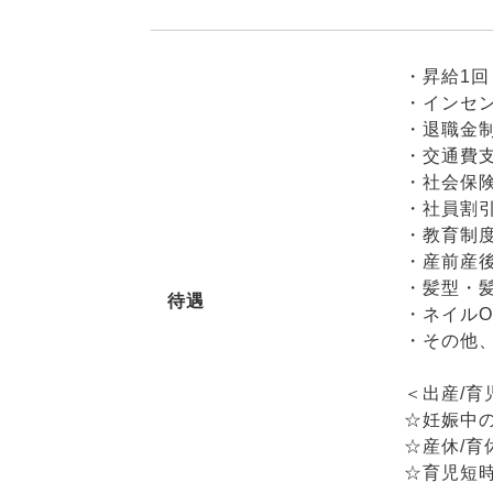
・昇給1回
・インセ
・退職金
・交通費
・社会保
・社員割引
・教育制度
・産前産後
・髪型・
待遇
・ネイルO
・その他
＜出産/
☆妊娠中
☆産休/育
☆育児短時