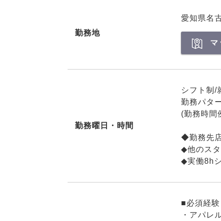
愛知県名
勤務地
マ
シフト制/
勤務パターン例
(勤務時間
勤務曜日・時間
◆勤務先
◆他のス
◆実働8h
■必須経験
・アパレ