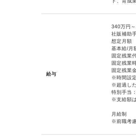
ト、育成
340万円～
社販補助手
想定月額 2
基本給/月額
固定残業
固定残業時
固定残業金額
給与
※時間設
※超過し
特別手当：
※支給額
月給制
※前職考慮