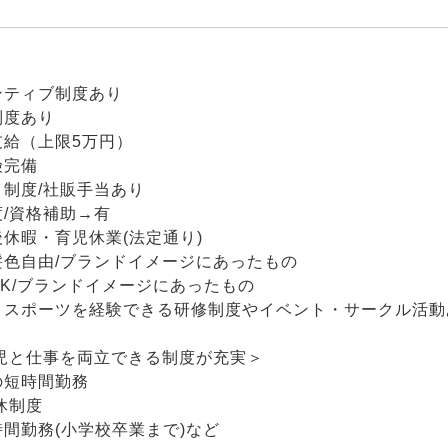
ンティブ制度あり
制度あり
支給（上限5万円）
険完備
制度/社販手当あり
/資格補助→有
休暇・育児休業(法定通り)
髪色自由/ブランドイメージにあったもの
K/ブランドイメージにあったもの
、スポーツを経験できる研修制度やイベント・サークル活動
育児と仕事を両立できる制度が充実＞
の短時間勤務
休制度
間勤務(小学校卒業まで)など