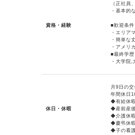
（正社員
・基本的な
資格・経験
■歓迎条件
・エリア
・簡単な
・アメリ
■最終学歴
・大学院,
月9日の交
年間休日1
◆有給休
休日・休暇
◆産前産後
◆介護休
◆慶弔休
◆子の看