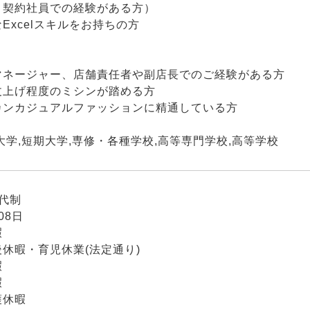
、契約社員での経験がある方）
Excelスキルをお持ちの方
マネージャー、店舗責任者や副店長でのご経験がある方
丈上げ程度のミシンが踏める方
カンカジュアルファッションに精通している方
大学,短期大学,専修・各種学校,高等専門学校,高等学校
代制
08日
暇
休暇・育児休業(法定通り)
暇
暇
護休暇