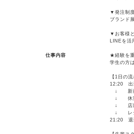
▼発注制
ブランド
▼お客様
LINEを
仕事内容
★経験を
学生の方
【1日の流
12:20 
↓ 新商
↓ 休
↓ 店頭
↓ レジ
21:20 