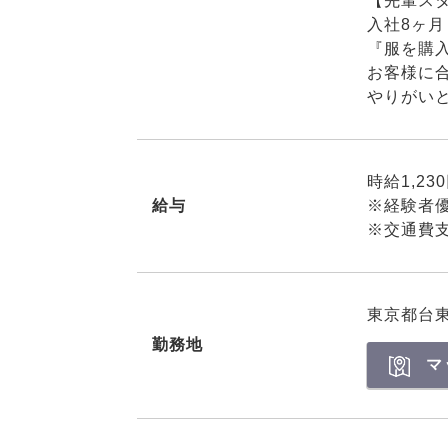
【先輩ス
入社8ヶ
『服を購
お客様に
やりがい
時給1,23
給与
※経験者
※交通費
東京都台
勤務地
マ