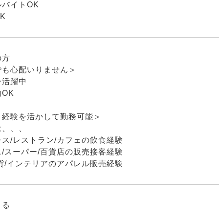
バイトOK
K
の方
でも心配いりません＞
ー活躍中
OK
・経験を活かして勤務可能＞
は、、、
ス/レストラン/カフェの飲食経験
/スーパー/百貨店の販売接客経験
貨/インテリアのアパレル販売経験
よる