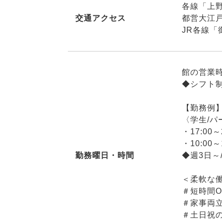
各線「上
交通アクセス
都営大江
JR各線「
館の営業
◆シフト
【勤務例
〈学生/パ
・17:00～
・10:00～
勤務曜日・時間
◆週3日～
＜柔軟な
＃短時間O
＃家事両立
＃土日祝の