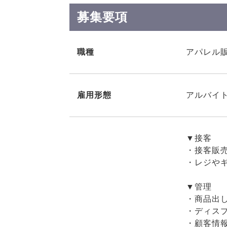
募集要項
職種
アパレル
雇用形態
アルバイト
▼接客
・接客販売
・レジや
▼管理
・商品出し
・ディス
・顧客情