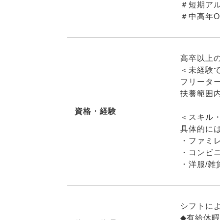
＃短期アル
＃中高年O
高卒以上
＜未経験
フリータ
扶養範囲内
資格・経験
＜スキル
具体的に
・ファミレ
・コンビニ
・洋服/雑
シフトに
◆有給休暇