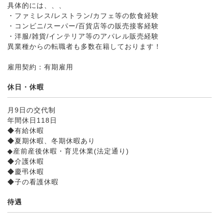
具体的には、、、
・ファミレス/レストラン/カフェ等の飲食経験
・コンビニ/スーパー/百貨店等の販売接客経験
・洋服/雑貨/インテリア等のアパレル販売経験
異業種からの転職者も多数在籍しております！
雇用契約：有期雇用
休日・休暇
月9日の交代制
年間休日118日
◆有給休暇
◆夏期休暇、冬期休暇あり
◆産前産後休暇・育児休業(法定通り)
◆介護休暇
◆慶弔休暇
◆子の看護休暇
待遇