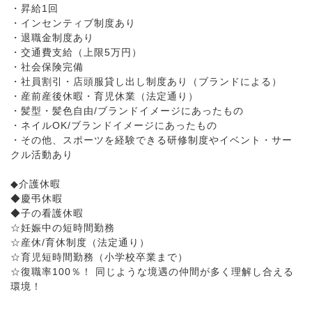
・昇給1回
・インセンティブ制度あり
・退職金制度あり
・交通費支給（上限5万円）
・社会保険完備
・社員割引・店頭服貸し出し制度あり（ブランドによる）
・産前産後休暇・育児休業（法定通り）
・髪型・髪色自由/ブランドイメージにあったもの
・ネイルOK/ブランドイメージにあったもの
・その他、スポーツを経験できる研修制度やイベント・サー
クル活動あり
◆介護休暇
◆慶弔休暇
◆子の看護休暇
☆妊娠中の短時間勤務
☆産休/育休制度（法定通り）
☆育児短時間勤務（小学校卒業まで）
☆復職率100％！ 同じような境遇の仲間が多く理解し合える
環境！