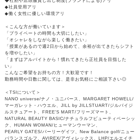
◆社割や店頭服貸し出し制度(ブランドによる)アリ
◆社員登用アリ
◆働く女性に優しい環境アリ
＜こんな方が働いています＞
「プライベートの時間も大切にしたい」
「オシャレをしながら楽しく働きたい」
「授業があるので週2日から始めて、余裕が出てきたらシフト
を増やしたい」
「まずはアルバイトから！慣れてきたら正社員を目指した
い」
こんなご希望をお持ちの方！大歓迎です！
勤務時間や日数に関しては、是非お気軽にご相談下さい◎
＜TSIについて＞
NANO universe/ナノ・ユニバース、MARGARET HOWELL/
マーガレット・ハウエル、JILL by JILLSTUART/ジルバイジ
ルスチュアート、FREE'S MART/フリーズマート、
NATURAL BEAUTY BASIC/ナチュラルフビューティベーシッ
ク、HUMAN WOMAN/ヒューマンウーマン、
PEARLY GATES/パーリーゲイツ、New Balance golf/ニュー
バランスゴルフ、AVIREX/アヴィレックス、LHP/エルエイチ