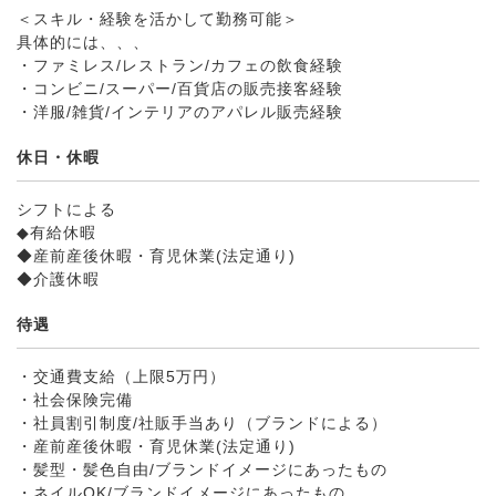
＜スキル・経験を活かして勤務可能＞
具体的には、、、
・ファミレス/レストラン/カフェの飲食経験
・コンビニ/スーパー/百貨店の販売接客経験
・洋服/雑貨/インテリアのアパレル販売経験
休日・休暇
シフトによる
◆有給休暇
◆産前産後休暇・育児休業(法定通り)
◆介護休暇
待遇
・交通費支給（上限5万円）
・社会保険完備
・社員割引制度/社販手当あり（ブランドによる）
・産前産後休暇・育児休業(法定通り)
・髪型・髪色自由/ブランドイメージにあったもの
・ネイルOK/ブランドイメージにあったもの