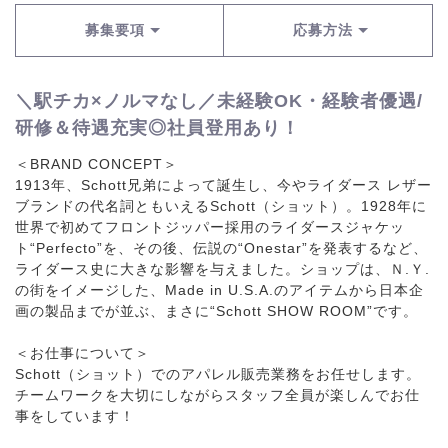
募集要項
応募方法
＼駅チカ×ノルマなし／未経験OK・経験者優遇/
研修＆待遇充実◎社員登用あり！
＜BRAND CONCEPT＞
1913年、Schott兄弟によって誕生し、今やライダース レザー
ブランドの代名詞ともいえるSchott（ショット）。1928年に
世界で初めてフロントジッパー採用のライダースジャケッ
ト“Perfecto”を、その後、伝説の“Onestar”を発表するなど、
ライダース史に大きな影響を与えました。ショップは、Ｎ.Ｙ.
の街をイメージした、Made in U.S.A.のアイテムから日本企
画の製品までが並ぶ、まさに“Schott SHOW ROOM”です。
＜お仕事について＞
Schott（ショット）でのアパレル販売業務をお任せします。
チームワークを大切にしながらスタッフ全員が楽しんでお仕
事をしています！